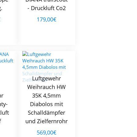
.
- Druckluft Co2
€
179,00€
Luftgewehr
Weihrauch HW
hr
35K 4,5mm
ty-
Diabolos mit
luft
Schalldämpfer
f
und Zielfernrohr
569,00€