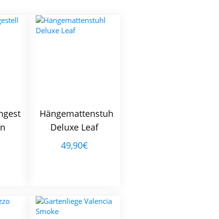
gestell
Hängemattenstuhl
rn
Deluxe Leaf
49,90€