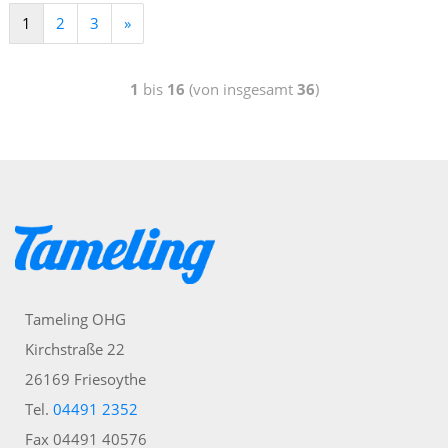
1
2
3
»
1
bis
16
(von insgesamt
36
)
Tameling OHG
Kirchstraße 22
26169 Friesoythe
Tel.
04491 2352
Fax 04491 40576