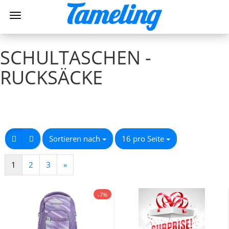
SCHULTASCHEN -
RUCKSÄCKE
Sortieren nach
16 pro Seite
1
2
3
»
-7%