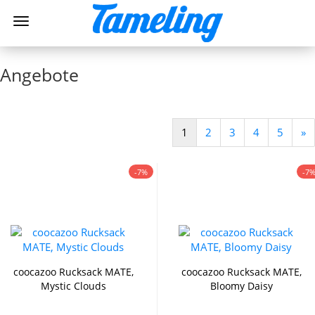
Angebote
1
2
3
4
5
»
-7%
-7
coocazoo Rucksack MATE,
coocazoo Rucksack MATE,
Mystic Clouds
Bloomy Daisy